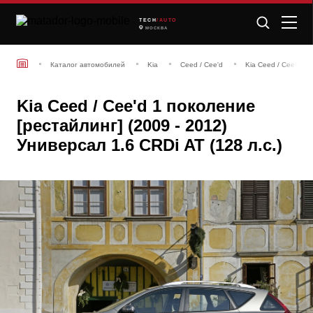
TECH
/AUTO
МОСКВА
Каталог автомобилей
Kia
Ceed / Cee'd
Kia Ceed / Cee'd 1 
Kia Ceed / Cee'd 1 поколение
[рестайлинг] (2009 - 2012)
Универсал 1.6 CRDi AT (128 л.с.)