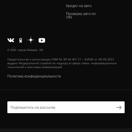
Кредит на авто
Проверка авто по
VIN
© 2020, портал Matador, 18+
Свидетельство о регистрации СМИ № ЭЛ № ФС 77 – 81836 от 09.09.2021
выдано Федеральной службой по надзору в сфере связи, информационных
технологий и массовых коммуникаций
Политика конфиденциальности