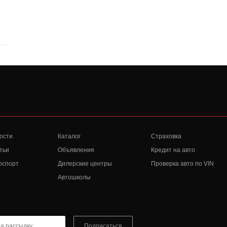
ости
Каталог
Страховка
тьи
Объявления
Кредит на авто
оспорт
Дилерские центры
Проверка авто по VIN
Автошколы
Подписаться