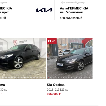
 дилер
официальный дилер
ЕС KIA
АвтоГЕРМЕС KIA
 пр-т.
на Рябиновой
ений
428 объявлений
35
ima
Kia Optima
530 км
2018, 115125 км
Р
1950000 Р