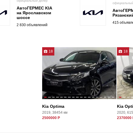
официальный дилер
официальный
АвтоГЕРМЕС KIA
АвтоГЕРМ
на Ярославском
Рязанский
шоссе
415 объявл
2 830 объявлений
18
18
Kia Optima
Kia Opt
2019, 38454 км
2020, 61
2500000 Р
2370000 