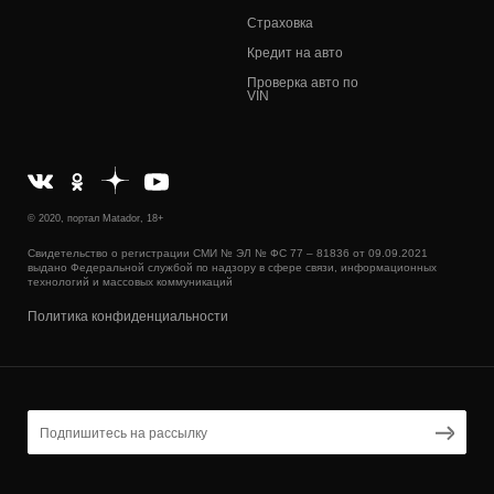
Страховка
Кредит на авто
Проверка авто по
VIN
© 2020, портал Matador, 18+
Свидетельство о регистрации СМИ № ЭЛ № ФС 77 – 81836 от 09.09.2021
выдано Федеральной службой по надзору в сфере связи, информационных
технологий и массовых коммуникаций
Политика конфиденциальности