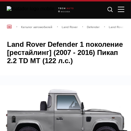
TECH
/AUTO
МОСКВА
Каталог автомобилей
Land Rover
Defender
Land Rover Def
Land Rover Defender 1 поколение
[рестайлинг] (2007 - 2016) Пикап
2.2 TD MT (122 л.с.)