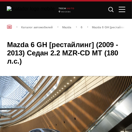
TECH
/AUTO
МОСКВА
Каталог автомобилей
Mazda
6
Mazda 6 GH [рестайлинг] (2
Mazda 6 GH [рестайлинг] (2009 -
2013) Седан 2.2 MZR-CD MT (180
л.с.)