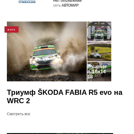
Нет объявлений
cеть
АВТОМИР
ФОТО
18
Триумф ŠKODA FABIA R5 evo на
WRC 2
Смотреть все