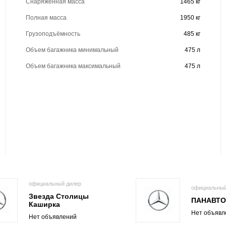
Снаряженная масса
1465 кг
Полная масса
1950 кг
Грузоподъёмность
485 кг
Объем багажника минимальный
475 л
Объем багажника максимальный
475 л
официальный дилер
официальный
Звезда Столицы
ПАНАВТ
Каширка
Нет объявл
Нет объявлений