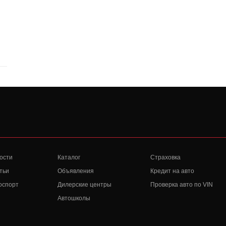
ости
Каталог
Страховка
тьи
Объявления
Кредит на авто
оспорт
Дилерские центры
Проверка авто по VIN
Автошколы