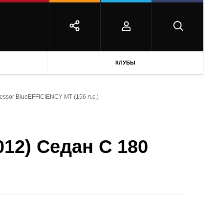
КЛУБЫ
essor BlueEFFICIENCY MT (156 л.с.)
012) Седан C 180