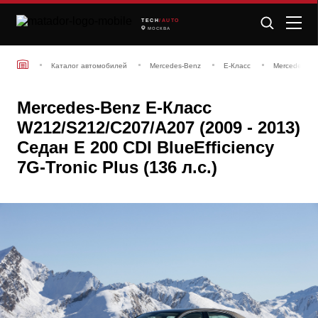
TECH
/AUTO
МОСКВА
Каталог автомобилей
Mercedes-Benz
E-Класс
Mercedes-Be
Mercedes-Benz E-Класс
W212/S212/C207/A207 (2009 - 2013)
Седан E 200 CDI BlueEfficiency
7G-Tronic Plus (136 л.с.)