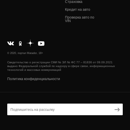
Страховка
Кредит на авто
Проверка авто по
VIN
© 2020, портал Matador, 18+
Свидетельство о регистрации СМИ № ЭЛ № ФС 77 – 81836 от 09.09.2021
выдано Федеральной службой по надзору в сфере связи, информационных
технологий и массовых коммуникаций
Политика конфиденциальности