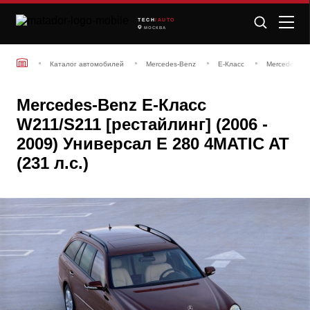
TECH
/AUTO
МОСКВА
Каталог автомобилей
Mercedes-Benz
E-Класс
Mercedes-Ben
Mercedes-Benz E-Класс
W211/S211 [рестайлинг] (2006 -
2009) Универсал E 280 4MATIC AT
(231 л.с.)