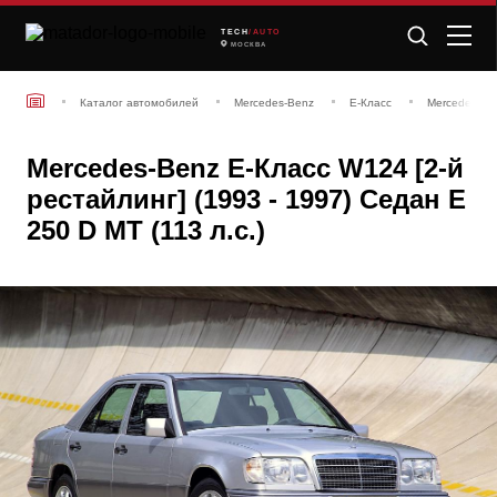
TECH
/AUTO
МОСКВА
Каталог автомобилей
Mercedes-Benz
E-Класс
Mercedes-Ben
Mercedes-Benz E-Класс W124 [2-й
рестайлинг] (1993 - 1997) Седан E
250 D MT (113 л.с.)