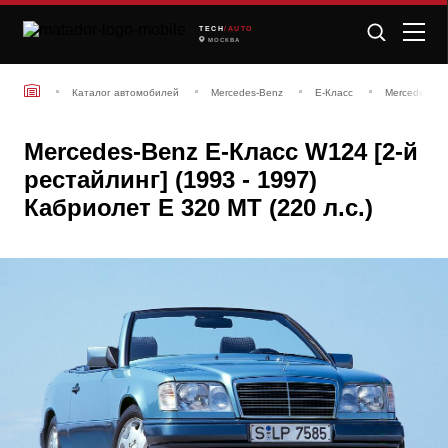
TECH
/AUTO
МОСКВА
Каталог автомобилей
Mercedes-Benz
E-Класс
Mercedes-Ben
Mercedes-Benz E-Класс W124 [2-й
рестайлинг] (1993 - 1997)
Кабриолет E 320 MT (220 л.с.)