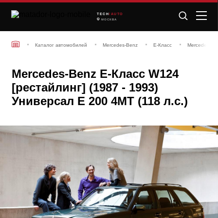
TECH
/AUTO
МОСКВА
Каталог автомобилей
Mercedes-Benz
E-Класс
Mercedes-Ben
Mercedes-Benz E-Класс W124
[рестайлинг] (1987 - 1993)
Универсал E 200 4MT (118 л.с.)