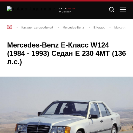
TECH
/AUTO
МОСКВА
Каталог автомобилей
Mercedes-Benz
E-Класс
Mercedes-Be
Mercedes-Benz E-Класс W124
(1984 - 1993) Седан E 230 4MT (136
л.с.)