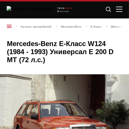
TECH
/AUTO
МОСКВА
Каталог автомобилей
Mercedes-Benz
E-Класс
Mercedes-Be
Mercedes-Benz E-Класс W124
(1984 - 1993) Универсал E 200 D
MT (72 л.с.)