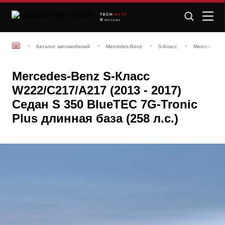
TECH
/AUTO
МОСКВА
Каталог автомобилей
Mercedes-Benz
S-Класс
Mercedes-Be
Mercedes-Benz S-Класс
W222/C217/A217 (2013 - 2017)
Седан S 350 BlueTEC 7G-Tronic
Plus длинная база (258 л.с.)