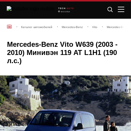
TECH
/AUTO
МОСКВА
Каталог автомобилей
Mercedes-Benz
Vito
Mercedes-Benz V
Mercedes-Benz Vito W639 (2003 -
2010) Минивэн 119 AT L1H1 (190
л.с.)