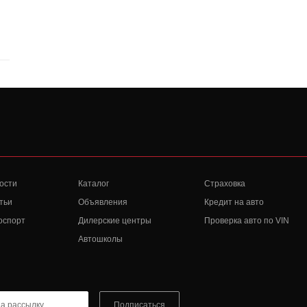
ости
Каталог
Страховка
тьи
Объявления
Кредит на авто
оспорт
Дилерские центры
Проверка авто по VIN
Автошколы
Подписаться