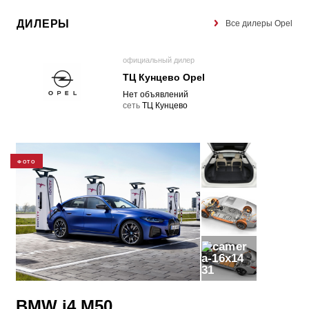
ДИЛЕРЫ
Все дилеры Opel
официальный дилер
ТЦ Кунцево Opel
Нет объявлений
cеть
ТЦ Кунцево
ФОТО
31
BMW i4 M50