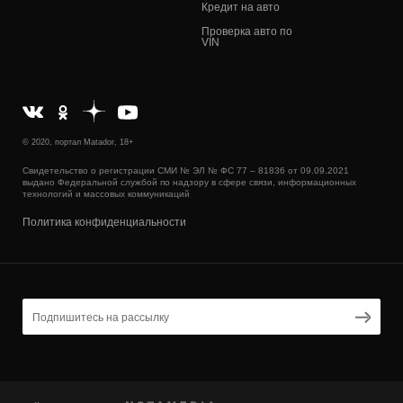
Кредит на авто
Проверка авто по
VIN
© 2020, портал Matador, 18+
Свидетельство о регистрации СМИ № ЭЛ № ФС 77 – 81836 от 09.09.2021
выдано Федеральной службой по надзору в сфере связи, информационных
технологий и массовых коммуникаций
Политика конфиденциальности