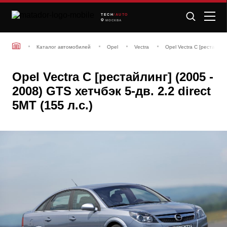
TECH
/AUTO
МОСКВА
Каталог автомобилей
Opel
Vectra
Opel Vectra C [рестайлин
Opel Vectra C [рестайлинг] (2005 -
2008) GTS хетчбэк 5-дв. 2.2 direct
5MT (155 л.с.)