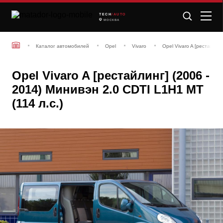
TECH
/AUTO
МОСКВА
Каталог автомобилей
Opel
Vivaro
Opel Vivaro A [рестайлин
Opel Vivaro A [рестайлинг] (2006 -
2014) Минивэн 2.0 CDTI L1H1 MT
(114 л.с.)