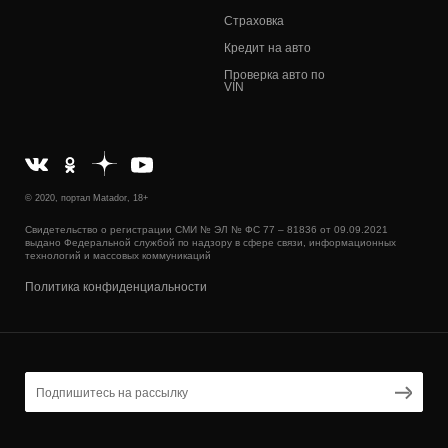
Страховка
Кредит на авто
Проверка авто по
VIN
© 2020, портал Matador, 18+
Свидетельство о регистрации СМИ № ЭЛ № ФС 77 – 81836 от 09.09.2021
выдано Федеральной службой по надзору в сфере связи, информационных
технологий и массовых коммуникаций
Политика конфиденциальности