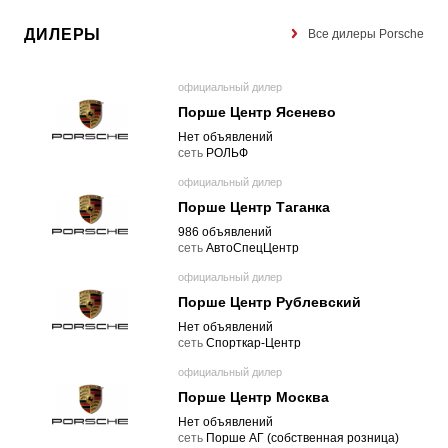
ДИЛЕРЫ
Все дилеры Porsche
официальный дилер
Порше Центр Ясенево
Нет объявлений
cеть
РОЛЬФ
официальный дилер
Порше Центр Таганка
986 объявлений
cеть
АвтоСпецЦентр
официальный дилер
Порше Центр Рублевский
Нет объявлений
cеть
Спорткар-Центр
официальный дилер
Порше Центр Москва
Нет объявлений
cеть
Порше АГ (собственная розница)