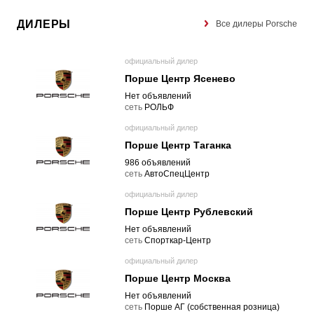
ДИЛЕРЫ
Все дилеры Porsche
официальный дилер
Порше Центр Ясенево
Нет объявлений
cеть
РОЛЬФ
официальный дилер
Порше Центр Таганка
986 объявлений
cеть
АвтоСпецЦентр
официальный дилер
Порше Центр Рублевский
Нет объявлений
cеть
Спорткар-Центр
официальный дилер
Порше Центр Москва
Нет объявлений
cеть
Порше АГ (собственная розница)