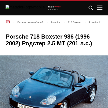
TECH
/AUTO
МОСКВА
Каталог автомобилей
Porsche
718 Boxster
Porsche 718 Box
Porsche 718 Boxster 986 (1996 -
2002) Родстер 2.5 MT (201 л.с.)