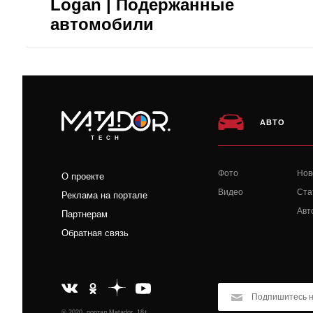
Logan | Подержанные
автомобили
АВТО
TECH
Фото
Нов
О проекте
Видео
Ста
Реклама на портале
Авт
Партнерам
Обратная связь
© 2020, портал Matador, 18+