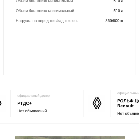
Объем багажника минимальный
510 л
Объем багажника максимальный
510 л
Нагрузка на переднюю/заднюю ось
860/800 кг
официальный
официальный дилер
РОЛЬФ Ц
РТДС+
Renault
Нет объявлений
Нет объявл