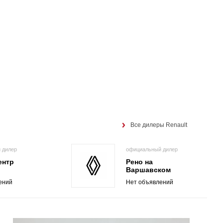
Все дилеры Renault
 дилер
официальный дилер
ентр
Рено на
Варшавском
ений
Нет объявлений