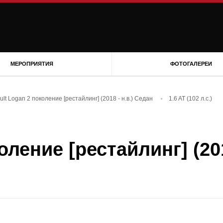
МЕРОПРИЯТИЯ
ФОТОГАЛЕРЕИ
lt Logan 2 поколение [рестайлинг] (2018 - н.в.) Седан
1.6 AT (102 л.с.)
оление [рестайлинг] (201