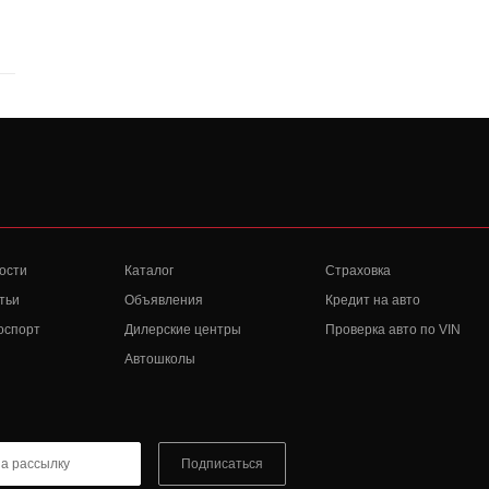
ости
Каталог
Страховка
тьи
Объявления
Кредит на авто
оспорт
Дилерские центры
Проверка авто по VIN
Автошколы
Подписаться