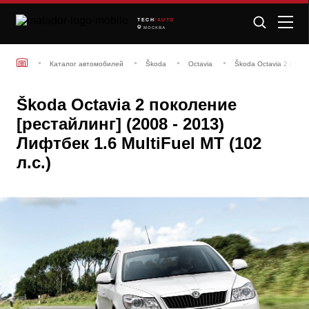
TECH
/AUTO
МОСКВА
Каталог автомобилей
Škoda
Octavia
Škoda Octavia 2 покол
Škoda Octavia 2 поколение
[рестайлинг] (2008 - 2013)
Лифтбек 1.6 MultiFuel MT (102
л.с.)