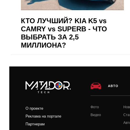
КТО ЛУЧШИЙ? KIA K5 vs
CAMRY vs SUPERB - ЧТО
ВЫБРАТЬ ЗА 2,5
МИЛЛИОНА?
АВТО
TECH
Фото
Нов
О проекте
Видео
Ста
Реклама на портале
Авт
Партнерам