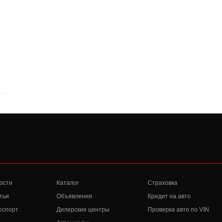
ости
Каталог
Страховка
тьи
Объявления
Кредит на авто
оспорт
Дилерские центры
Проверка авто по VIN