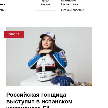
Богемия
нка
Балашиха
ений
Нет объявлений
НОВОСТЬ
Российская гонщица
выступит в испанском