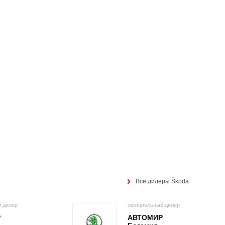
Все дилеры Škoda
 дилер
официальный дилер
Р
АВТОМИР