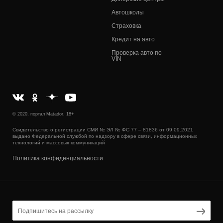
Автошколы
Страховка
Кредит на авто
Проверка авто по
VIN
© 2020, портал Matador, 18+
Свидетельство о регистрации СМИ № ЭЛ № ФС 77 – 81836 от 09.09.2021
выдано Федеральной службой по надзору в сфере связи, информационных
технологий и массовых коммуникаций
Политика конфиденциальности