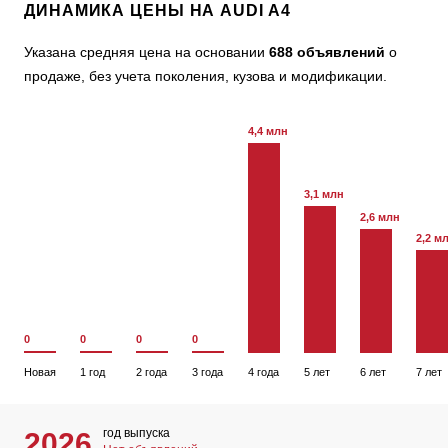
ДИНАМИКА ЦЕНЫ НА AUDI A4
Указана средняя цена на основании
688 объявлений
о
продаже, без учета поколения, кузова и модификации.
4,4 млн
3,1 млн
2,6 млн
2,2 м
0
0
0
0
Новая
1 год
2 года
3 года
4 года
5 лет
6 лет
7 лет
год выпуска
2026