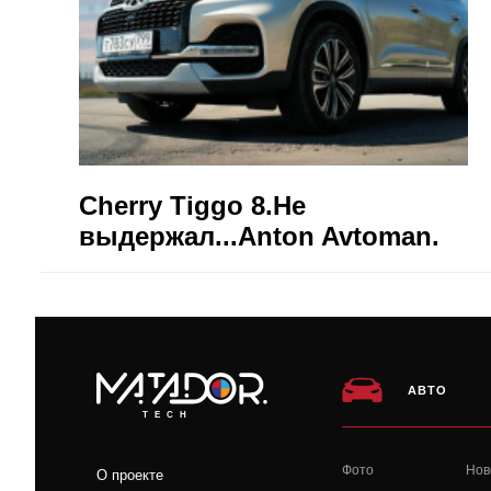
Cherry Tiggo 8.Не
выдержал...Anton Avtoman.
АВТО
TECH
Фото
Нов
О проекте