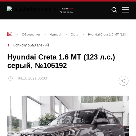
TECH
/AUTO
МОСКВА
Объявления
Hyundai
Creta
Hyundai Creta 1.6 MT (123 л.с.)
К списку объявлений
Hyundai Creta 1.6 MT (123 л.с.)
серый, №105192
04.10.2021 05:03