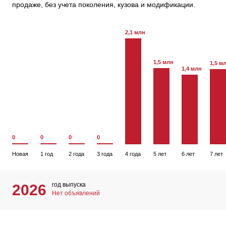
продаже, без учета поколения, кузова и модификации.
2,1 млн
1,5 млн
1,5 м
1,4 млн
0
0
0
0
Новая
1 год
2 года
3 года
4 года
5 лет
6 лет
7 лет
год выпуска
2026
Нет объявлений