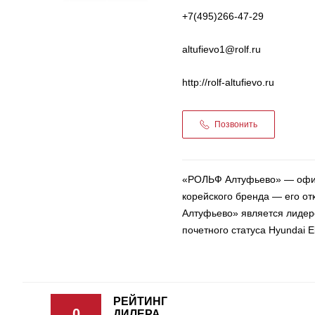
+7(495)266-47-29
altufievo1@rolf.ru
http://rolf-altufievo.ru
Позвонить
«РОЛЬФ Алтуфьево» — офиц
корейского бренда — его от
Алтуфьево» является лидер
почетного статуса Hyundai El
РЕЙТИНГ
0
ДИЛЕРА