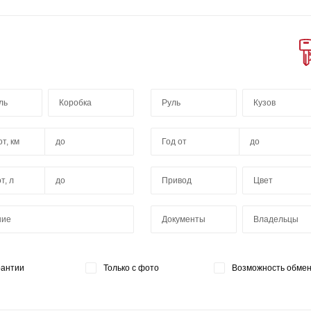
ль
Коробка
Руль
Кузов
Год от
до
Привод
Цвет
ние
Документы
Владельцы
рантии
Только с фото
Возможность обме