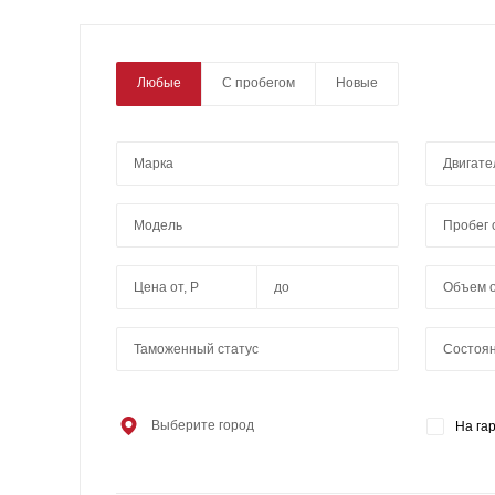
Любые
С пробегом
Новые
Марка
Двигате
Модель
Таможенный статус
Состоя
Выберите город
На га