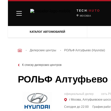
TECH
/AUTO
МОСКВА
КАТАЛОГ АВТОМОБИЛЕЙ
Дилерские центры
РОЛЬФ Алтуфьево (Hyundai)
К списку дилерских центров
РОЛЬФ Алтуфьево (
официальный дилер cеть Р
г Москва, Алтуфьевское шоссе
Сегодня до 22:00
График рабо