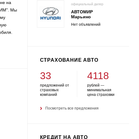
не на
официальный дилер
СИМ". Мы
АВТОМИР
Марьино
ому
Нет объявлений
ную
обиля.
СТРАХОВАНИЕ АВТО
33
4118
предложений от
рублей —
страховых
минимальная
компаний
цена страховки
Посмотреть все предложения
КРЕДИТ НА АВТО