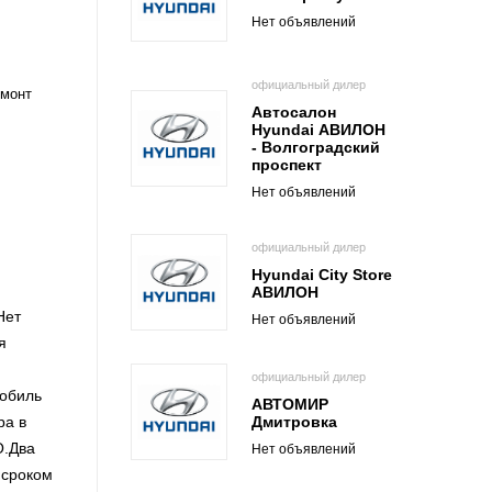
Нет объявлений
официальный дилер
емонт
Автосалон
Hyundai АВИЛОН
- Волгоградский
проспект
Нет объявлений
официальный дилер
Hyundai City Store
АВИЛОН
Нет
Нет объявлений
я
официальный дилер
мобиль
АВТОМИР
Дмитровка
ра в
О.Два
Нет объявлений
 сроком