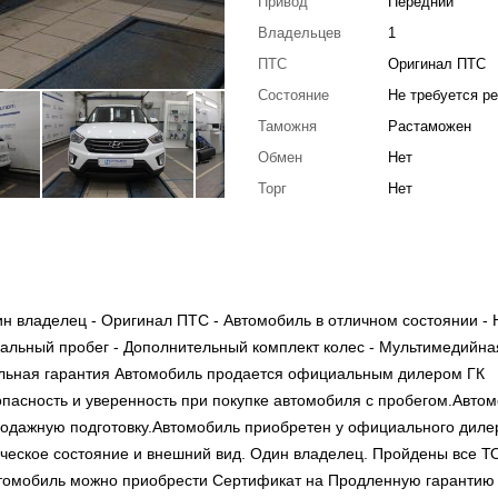
Привод
Передний
Владельцев
1
ПТС
Оригинал ПТС
Состояние
Не требуется р
Таможня
Растаможен
Обмен
Нет
Торг
Нет
н владелец - Оригинал ПТС - Автомобиль в отличном состоянии - 
альный пробег - Дополнительный комплект колес - Мультимедийна
ельная гарантия Автомобиль продается официальным дилером ГК
асность и уверенность при покупке автомобиля с пробегом.Авто
родажную подготовку.Автомобиль приобретен у официального диле
ническое состояние и внешний вид. Один владелец. Пройдены все Т
втомобиль можно приобрести Сертификат на Продленную гарантию