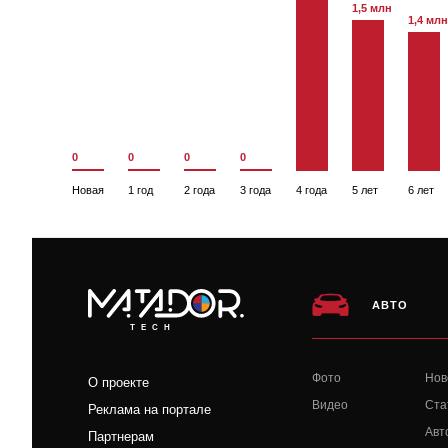
1,5 млн
1,4 млн
0
0
0
0
Новая
1 год
2 года
3 года
4 года
5 лет
6 лет
АВТО
TECH
Фото
Нов
О проекте
Видео
Ста
Реклама на портале
Авт
Партнерам