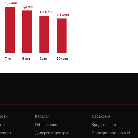
1,5 млн
1,3 млн
1,2 млн
1,1 млн
7 лет
8 лет
9 лет
10+ лет
ости
Каталог
Страховка
тьи
Объявления
Кредит на авто
оспорт
Дилерские центры
Проверка авто по VIN