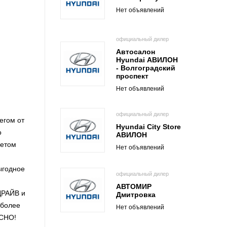
Нет объявлений
официальный дилер
Автосалон
Hyundai АВИЛОН
- Волгоградский
проспект
Нет объявлений
официальный дилер
егом от
Hyundai City Store
о
АВИЛОН
кетом
Нет объявлений
ыгодное
официальный дилер
АВТОМИР
ДРАЙВ и
Дмитровка
 более
Нет объявлений
АСНО!