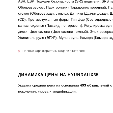
ASR, ESP, Подушки безопасности (SRS водителя, SRS п
Обогрев зеркал, Парктроники (Парктроник передний, Па
стекол (Обогрев задн. стекла), Датчики (Датчик дождя, 
(CD), Противотуманные фары, Тип фар (Светодиодные фар
ка пас. сиденья (Пас.сид. по горизонт), Регулировка ру
диски, Цвет салона (Цвет салона темный), Электрозерк
Усилитель руля (ЭГУР), Мультируль, Камера (Камера за
Полные характеристики модели в каталоге
ДИНАМИКА ЦЕНЫ НА HYUNDAI IX35
Указана средняя цена на основании
493 объявлений
о 
поколения, кузова и модификации.