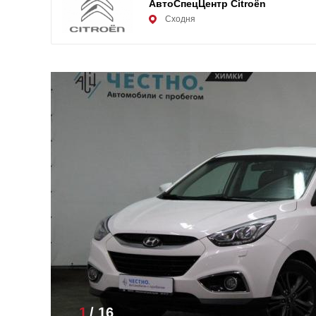
АвтоСпецЦентр Citroën
Сходня
1
/
16