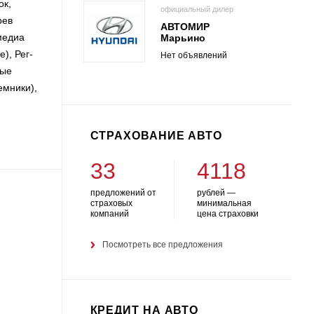
ок,
официальный дилер
рев
АВТОМИР
имедиа
Марьино
), Рег-
Нет объявлений
ные
емники),
СТРАХОВАНИЕ АВТО
33
4118
предложений от
рублей —
страховых
минимальная
компаний
цена страховки
Посмотреть все предложения
КРЕДИТ НА АВТО