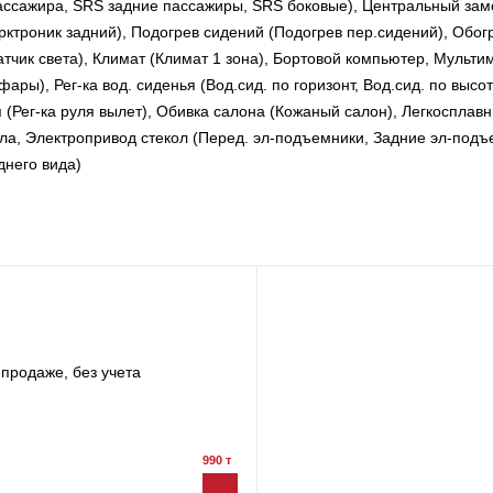
ассажира, SRS задние пассажиры, SRS боковые), Центральный зам
рктроник задний), Подогрев сидений (Подогрев пер.сидений), Обог
Датчик света), Климат (Климат 1 зона), Бортовой компьютер, Мульт
ы), Рег-ка вод. сиденья (Вод.сид. по горизонт, Вод.сид. по высоте
ля (Рег-ка руля вылет), Обивка салона (Кожаный салон), Легкосплав
ала, Электропривод стекол (Перед. эл-подъемники, Задние эл-подъ
днего вида)
продаже, без учета
990 т