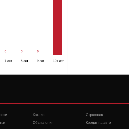
0
0
0
7 лет
8 лет
9 лет
10+ лет
ости
Каталог
Страховка
тьи
Объявления
Кредит на авто