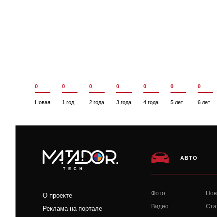
0
0
0
0
0
0
0
Новая
1 год
2 года
3 года
4 года
5 лет
6 лет
АВТО
TECH
Фото
Нов
О проекте
Видео
Ста
Реклама на портале