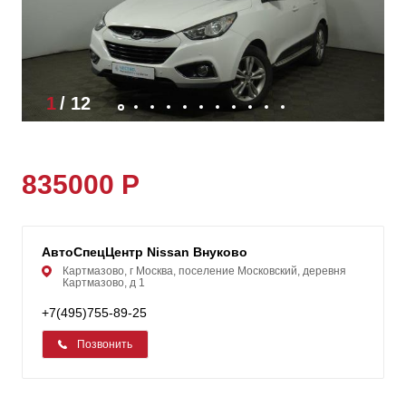
1
/
12
835000 Р
АвтоСпецЦентр Nissan Внуково
Картмазово, г Москва, поселение Московский, деревня
Картмазово, д 1
+7(495)755-89-25
Позвонить