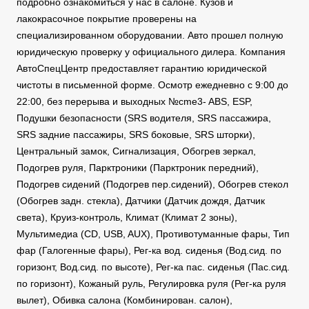
подробно ознакомиться у нас в салоне. Кузов и
лакокрасочное покрытие проверены на
специализированном оборудовании. Авто прошел полную
юридическую проверку у официального дилера. Компания
АвтоСпецЦентр предоставляет гарантию юридической
чистоты в письменной форме. Осмотр ежедневно с 9:00 до
22:00, без перерыва и выходных №cme3- ABS, ESP,
Подушки безопасности (SRS водителя, SRS пассажира,
SRS задние пассажиры, SRS боковые, SRS шторки),
Центральный замок, Сигнализация, Обогрев зеркал,
Подогрев руля, Парктроники (Парктроник передний),
Подогрев сидений (Подогрев пер.сидений), Обогрев стекол
(Обогрев задн. стекла), Датчики (Датчик дождя, Датчик
света), Круиз-контроль, Климат (Климат 2 зоны),
Мультимедиа (CD, USB, AUX), Противотуманные фары, Тип
фар (Галогенные фары), Рег-ка вод. сиденья (Вод.сид. по
горизонт, Вод.сид. по высоте), Рег-ка пас. сиденья (Пас.сид.
по горизонт), Кожаный руль, Регулировка руля (Рег-ка руля
вылет), Обивка салона (Комбинирован. салон),