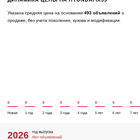
Указана средняя цена на основании
493 объявлений
о
продаже, без учета поколения, кузова и модификации.
0
0
0
0
0
0
0
0
Новая
1 год
2 года
3 года
4 года
5 лет
6 лет
7 лет
год выпуска
2026
Нет объявлений