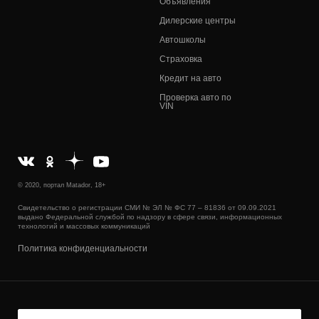
Объявления
Дилерские центры
Автошколы
Страховка
Кредит на авто
Проверка авто по
VIN
© 2020, портал Matador, 18+
Свидетельство о регистрации СМИ № ЭЛ № ФС 77 – 81836 от 09.09.2021
выдано Федеральной службой по надзору в сфере связи, информационных
технологий и массовых коммуникаций
Политика конфиденциальности