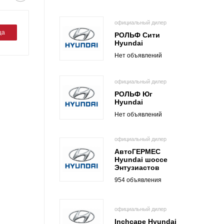
официальный дилер
ца
РОЛЬФ Сити
Hyundai
Нет объявлений
официальный дилер
РОЛЬФ Юг
Hyundai
Нет объявлений
официальный дилер
АвтоГЕРМЕС
Hyundai шоссе
Энтузиастов
954 объявления
официальный дилер
Inchcape Hyundai