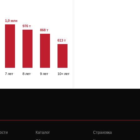
1,0 млн
976 т
868 т
613 т
7 лет
8 лет
9 лет
10+ лет
ости
Каталог
Страховка