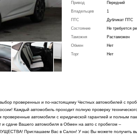
Привод
Передний
Владельцев
1
ПТС
Дубликат ПТС
Состояние
Не требуется р
Таможня
Растаможен
Обмен
Нет
Торг
Нет
выбор проверенных и по-настоящему Честных автомобилей с проб
оссии! Каждый автомобиль проходит полную проверку техническог
ем проверенные автомобили с юридической гарантией и полным па
т и сдаче Вашего автомобиля в Обмен на авто с пробегом –
ВА! Приглашаем Вас в Салон! У нас Вы можете получить в