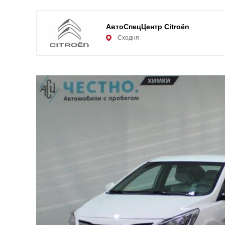
АвтоСпецЦентр Citroën
Сходня