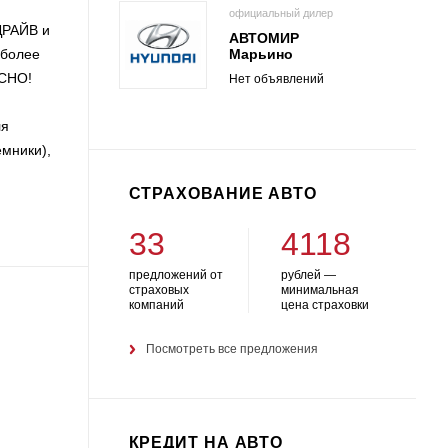
официальный дилер
ДРАЙВ и
АВТОМИР
Марьино
 более
АСНО!
Нет объявлений
.
ля
емники),
СТРАХОВАНИЕ АВТО
33
4118
предложений от
рублей —
страховых
минимальная
компаний
цена страховки
Посмотреть все предложения
КРЕДИТ НА АВТО