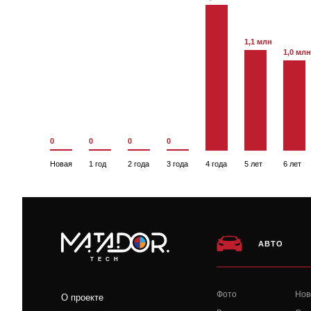
1,1 млн
1,0 млн
0
0
0
0
Новая
1 год
2 года
3 года
4 года
5 лет
6 лет
АВТО
TECH
Фото
Нов
О проекте