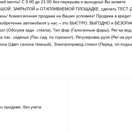
ей мечты! С 9:00 до 21:00 без перерыва и выходных Вы можете
ОЛЬШОЙ, ЗАКРЫТОЙ и ОТАПЛИВАЕМОЙ ПЛОЩАДКЕ, сделать ТЕСТ-
ень! Комиссионная продажа на Ваших условиях! Продажа в кредит
Приобретение автомобиля у нас – это БЫСТРО, ВЫГОДНО и БЕЗОП
ол (Обогрев задн. стекла), Тип фар (Галогенные фары), Рег-ка вод
ка пас. сиденья (Пас.сид. по горизонт), Регулировка руля (Рег-ка ру
лона (Цвет салона темный), Электропривод стекол (Перед. эл-подъ
о продаже, без учета