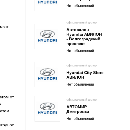
Нет объявлений
официальный дилер
емонт
Автосалон
Hyundai АВИЛОН
- Волгоградский
проспект
Нет объявлений
официальный дилер
Hyundai City Store
АВИЛОН
Нет объявлений
егом от
официальный дилер
о
АВТОМИР
кетом
Дмитровка
Нет объявлений
ыгодное