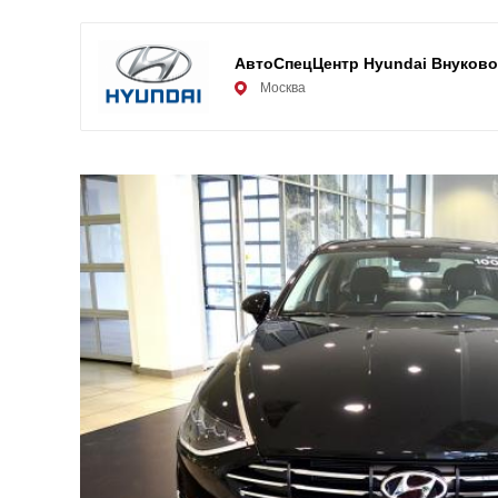
АвтоСпецЦентр Hyundai Внуково
Москва