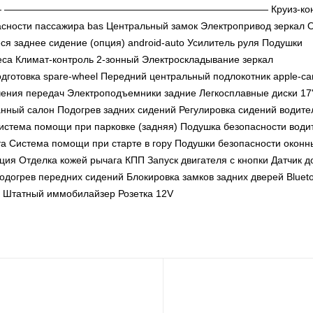
————————————————————————— Круиз-конт
сности пассажира bas Центральный замок Электропривод зеркал 
я заднее сидение (опция) android-auto Усилитель руля Подушки
еса Климат-контроль 2-зонный Электроскладывание зеркал
готовка spare-wheel Передний центральный подлокотник apple-car
чения передач Электроподъемники задние Легкосплавные диски 17
нный салон Подогрев задних сидений Регулировка сидений водите
истема помощи при парковке (задняя) Подушка безопасности води
та Система помощи при старте в гору Подушки безопасности оконн
ция Отделка кожей рычага КПП Запуск двигателя с кнопки Датчик 
догрев передних сидений Блокировка замков задних дверей Bluet
те Штатный иммобилайзер Розетка 12V