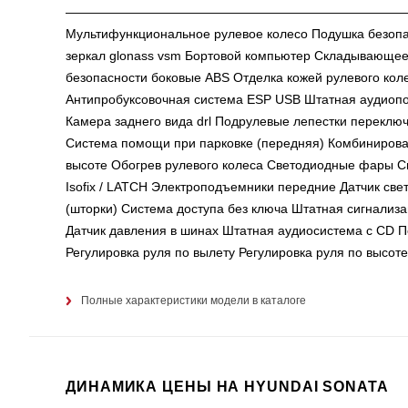
——————————————————————————— ——
Мультифункциональное рулевое колесо Подушка безопа
зеркал glonass vsm Бортовой компьютер Складывающеес
безопасности боковые ABS Отделка кожей рулевого кол
Антипробуксовочная система ESP USB Штатная аудиопод
Камера заднего вида drl Подрулевые лепестки переклю
Система помощи при парковке (передняя) Комбинирова
высоте Обогрев рулевого колеса Светодиодные фары С
Isofix / LATCH Электроподъемники передние Датчик све
(шторки) Система доступа без ключа Штатная сигнализа
Датчик давления в шинах Штатная аудиосистема с CD По
Регулировка руля по вылету Регулировка руля по высо
Полные характеристики модели в каталоге
ДИНАМИКА ЦЕНЫ НА HYUNDAI SONATA