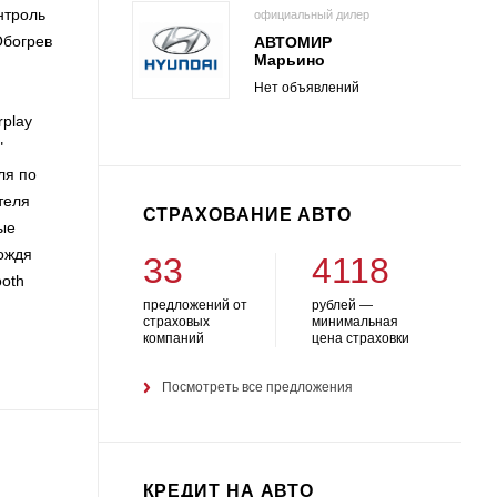
роль
официальный дилер
Обогрев
АВТОМИР
Марьино
Нет объявлений
play
"
ля по
теля
СТРАХОВАНИЕ АВТО
ые
дождя
33
4118
ooth
предложений от
рублей —
страховых
минимальная
компаний
цена страховки
Посмотреть все предложения
КРЕДИТ НА АВТО