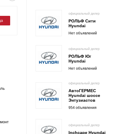
официальный дилер
РОЛЬФ Сити
ца
Hyundai
Нет объявлений
официальный дилер
РОЛЬФ Юг
Hyundai
Нет объявлений
официальный дилер
иль
АвтоГЕРМЕС
Hyundai шоссе
Энтузиастов
954 объявления
емонт
официальный дилер
Inchcape Hyundai