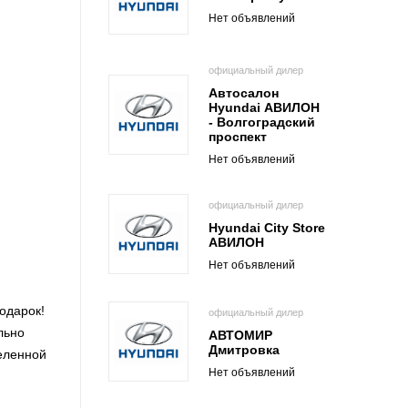
Нет объявлений
официальный дилер
Автосалон
Hyundai АВИЛОН
- Волгоградский
проспект
Нет объявлений
официальный дилер
Hyundai City Store
АВИЛОН
Нет объявлений
одарок!
официальный дилер
льно
АВТОМИР
Дмитровка
еленной
Нет объявлений