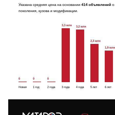
Указана средняя цена на основании
414 объявлений
о 
поколения, кузова и модификации.
3,3 млн
3,2 млн
2,3 млн
1,9 млн
0
0
0
Новая
1 год
2 года
3 года
4 года
5 лет
6 лет