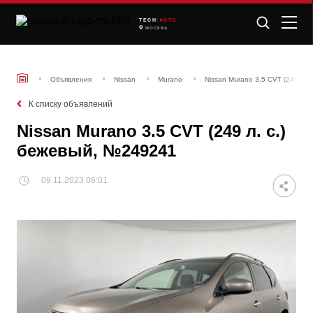
TECH
/AUTO
МОСКВА
Объявления
Nissan
Murano
Nissan Murano 3.5 CVT (249 л.
К списку объявлений
Nissan Murano 3.5 CVT (249 л. с.)
бежевый, №249241
09.11.2023 06:01