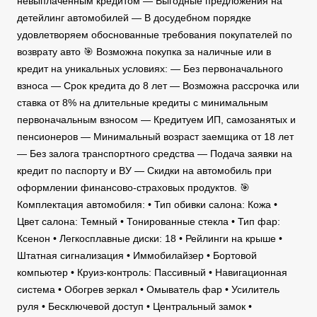
невыплаченным кредитом — Выгодные предложения на
детейлинг автомобилей — В досудебном порядке
удовлетворяем обоснованные требования покупателей по
возврату авто 🎯 Возможна покупка за наличные или в
кредит на уникальных условиях: — Без первоначального
взноса — Срок кредита до 8 лет — Возможна рассрочка или
ставка от 8% на длительные кредиты с минимальным
первоначальным взносом — Кредитуем ИП, самозанятых и
пенсионеров — Минимальный возраст заемщика от 18 лет
— Без залога транспортного средства — Подача заявки на
кредит по паспорту и ВУ — Скидки на автомобиль при
оформлении финансово-страховых продуктов. 🎯
Комплектация автомобиля: • Тип обивки салона: Кожа •
Цвет салона: Темный • Тонированные стекла • Тип фар:
Ксенон • Легкосплавные диски: 18 • Рейлинги на крыше •
Штатная сигнализация • Иммобилайзер • Бортовой
компьютер • Круиз-контроль: Пассивный • Навигационная
система • Обогрев зеркал • Омыватель фар • Усилитель
руля • Бесключевой доступ • Центральный замок •