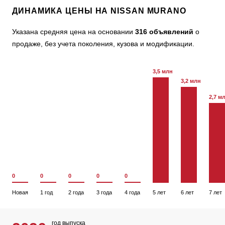
ДИНАМИКА ЦЕНЫ НА NISSAN MURANO
Указана средняя цена на основании
316 объявлений
о
продаже, без учета поколения, кузова и модификации.
3,5 млн
3,2 млн
2,7 м
0
0
0
0
0
Новая
1 год
2 года
3 года
4 года
5 лет
6 лет
7 лет
год выпуска