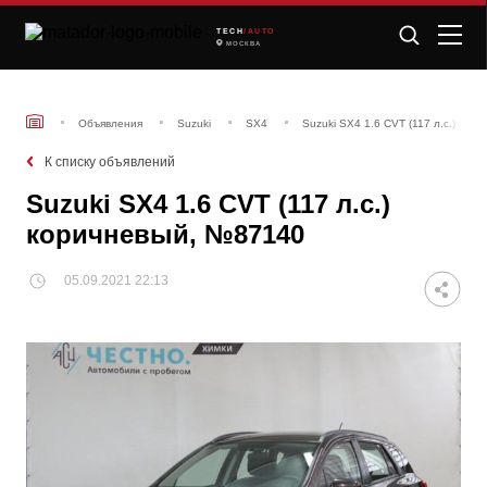
TECH
/AUTO
МОСКВА
Объявления
Suzuki
SX4
Suzuki SX4 1.6 CVT (117 л.с.) ко
К списку объявлений
Suzuki SX4 1.6 CVT (117 л.с.)
коричневый, №87140
05.09.2021 22:13