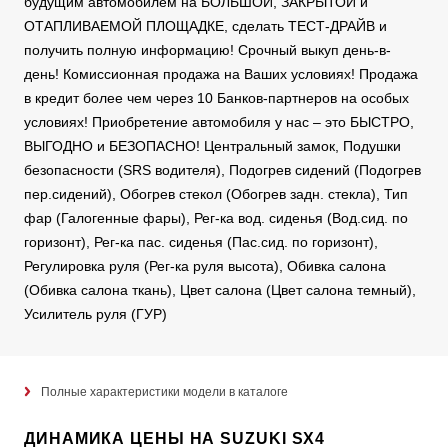
будущим автомобилем на БОЛЬШОЙ, ЗАКРЫТОЙ и
ОТАПЛИВАЕМОЙ ПЛОЩАДКЕ, сделать ТЕСТ-ДРАЙВ и
получить полную информацию! Срочный выкуп день-в-
день! Комиссионная продажа на Ваших условиях! Продажа
в кредит более чем через 10 Банков-партнеров на особых
условиях! Приобретение автомобиля у нас – это БЫСТРО,
ВЫГОДНО и БЕЗОПАСНО! Центральный замок, Подушки
безопасности (SRS водителя), Подогрев сидений (Подогрев
пер.сидений), Обогрев стекол (Обогрев задн. стекла), Тип
фар (Галогенные фары), Рег-ка вод. сиденья (Вод.сид. по
горизонт), Рег-ка пас. сиденья (Пас.сид. по горизонт),
Регулировка руля (Рег-ка руля высота), Обивка салона
(Обивка салона ткань), Цвет салона (Цвет салона темный),
Усилитель руля (ГУР)
Полные характеристики модели в каталоге
ДИНАМИКА ЦЕНЫ НА SUZUKI SX4