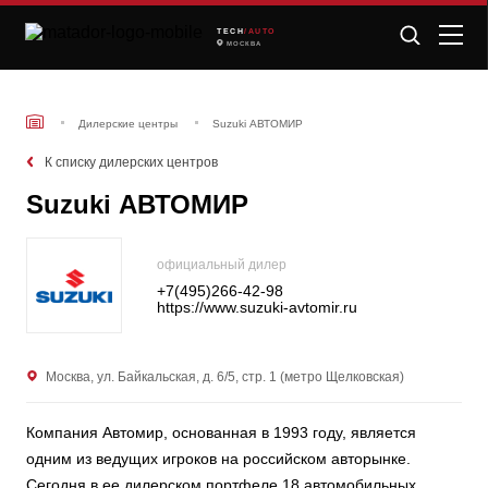
TECH
/AUTO
МОСКВА
Дилерские центры
Suzuki АВТОМИР
К списку дилерских центров
Suzuki АВТОМИР
официальный дилер
+7(495)266-42-98
https://www.suzuki-avtomir.ru
Москва, ул. Байкальская, д. 6/5, стр. 1 (метро Щелковская)
Компания Автомир, основанная в 1993 году, является
одним из ведущих игроков на российском авторынке.
Сегодня в ее дилерском портфеле 18 автомобильных