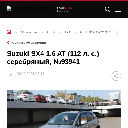
TECH
/AUTO
МОСКВА
Объявления
Suzuki
SX4
Suzuki SX4 1.6 AT (112 л. с.) сер
К списку объявлений
Suzuki SX4 1.6 AT (112 л. с.)
серебряный, №93941
06.10.2021 08:49