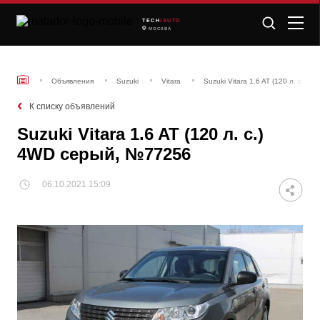
TECH
/AUTO
МОСКВА
Объявления
Suzuki
Vitara
Suzuki Vitara 1.6 AT (120 л. с.)
К списку объявлений
Suzuki Vitara 1.6 AT (120 л. с.)
4WD серый, №77256
06.10.2021 15:09