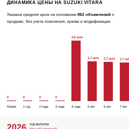
ДИНАМИКА ЦЕНЫ НА SUZUKI VITARA
Указана средняя цена на основании
862 объявлений
о
продаже, без учета поколения, кузова и модификации.
2,6 млн
1,7 млн
1,7 млн
1,7 м
0
0
0
0
Новая
1 год
2 года
3 года
4 года
5 лет
6 лет
7 лет
год выпуска
2026