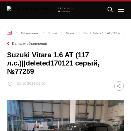
TECH
/AUTO
МОСКВА
Объявления
Suzuki
Vitara
Suzuki Vitara 1.6 AT (117 л.с.)||
К списку объявлений
Suzuki Vitara 1.6 AT (117
л.с.)||deleted170121 серый,
№77259
05.10.2021 01:10