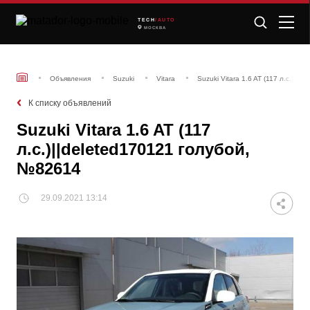
TECH
/AUTO
МОСКВА
Объявления
Suzuki
Vitara
Suzuki Vitara 1.6 AT (117 л.с.)||
К списку объявлений
Suzuki Vitara 1.6 AT (117
л.с.)||deleted170121 голубой,
№82614
29.09.2021 13:14