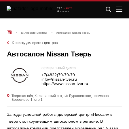
TECH
/AUTO
МОСКВА
Дилерские центры
Автосалон Nissan Тверь
К списку дилерских центров
Автосалон Nissan Тверь
официальный дилер
+7(4822)79-79-79
info@nissan-tver.ru
https://www.nissan-tver.ru
Тверская обл, Калининский р-н, с/п Бурашевское, промзона
Боровлево-1, стр 1
За годы успешной работы дилерский центр «Ниссан» в
Твери стал крупнейшим автосалоном в регионе. В
автосалоне компании представлен модельный ряд Nissan.