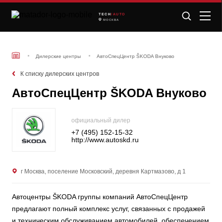
TECH
/AUTO
МОСКВА
Дилерские центры
АвтоСпецЦентр ŠKODA Внуково
К списку дилерских центров
АвтоСпецЦентр ŠKODA Внуково
официальный дилер
+7 (495) 152-15-32
http://www.autoskd.ru
г Москва, поселение Московский, деревня Картмазово, д 1
Автоцентры ŠKODA группы компаний АвтоСпецЦентр
предлагают полный комплекс услуг, связанных с продажей
и техническим обслуживанием автомобилей, обеспечением