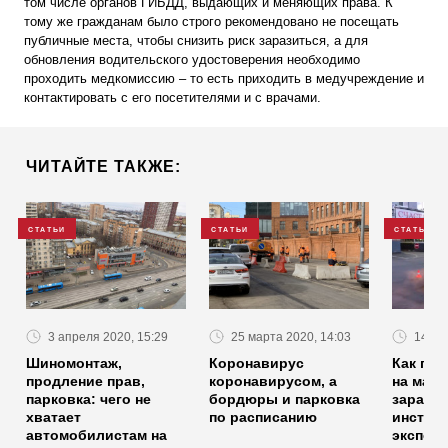
том числе органов ГИБДД, выдающих и меняющих права. К
тому же гражданам было строго рекомендовано не посещать
публичные места, чтобы снизить риск заразиться, а для
обновления водительского удостоверения необходимо
проходить медкомиссию – то есть приходить в медучреждение и
контактировать с его посетителями и с врачами.
ЧИТАЙТЕ ТАКЖЕ:
СТАТЬИ
СТАТЬИ
СТАТЬИ
3 апреля 2020, 15:29
25 марта 2020, 14:03
14 ап
Шиномонтаж,
Коронавирус
Как пое
продление прав,
коронавирусом, а
на маши
парковка: чего не
бордюры и парковка
заразит
хватает
по расписанию
инстру
автомобилистам на
экспер