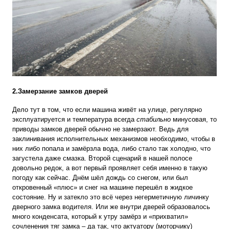
2.Замерзание замков дверей
Дело тут в том, что если машина живёт на улице, регулярно
эксплуатируется и температура всегда
стабильно
минусовая, то
приводы замков дверей обычно не замерзают. Ведь для
заклинивания исполнительных механизмов необходимо, чтобы в
них либо попала и замёрзла вода, либо стало так холодно, что
загустела даже смазка. Второй сценарий в нашей полосе
довольно редок, а вот первый проявляет себя именно в такую
погоду как сейчас. Днём шёл дождь со снегом, или был
откровенный «плюс» и снег на машине перешёл в жидкое
состояние. Ну и затекло это всё через негерметичную личинку
дверного замка водителя. Или же внутри дверей образовалось
много конденсата, который к утру замёрз и «прихватил»
сочленения тяг замка – да так, что актуатору (моторчику)