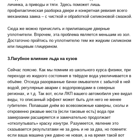
личинка, а приводы и тяги. Здесь поможет лишь
профилактическая разборка двери и конкретная ревизия всего
механизма замка – с чисткой и обработкой силиконовой смазкой.
Сюда же можно причислить и прилипающие дверные
уплотнители. Впрочем, эта проблема является меньшим из зол.
Достаточно пройтись по уплотнителю тем же жидким силиконом
или пищевым глицерином.
3.Пагубное влияние льда на кузов
Сейчас поясню. Как мы помним из школьного курса физики, при
переходе из жидкого состояния в твёрдое вода увеличивается в
объёме. Отсюда разорванные бачки омывателя с забытой в ней
водой, регулярные аварии с водопроводами в северных
регионах, и т.д. Так вот, если ЛКП вашего
автомобиля
уже видал
виды, то описанный эффект может быть для него не менее
губителен. Попавшая днём во всевозможные каверны, сколы и
откровенно ржавые места (если таковые есть) вода при
замерзании расширяется и замечательно продолжает
«отколупывать» краску изнутри. Разумеется, явление это
сказывается результатами не за день и не за два, но помните:
если ваша машина уже давно не новая, а на время такой вот