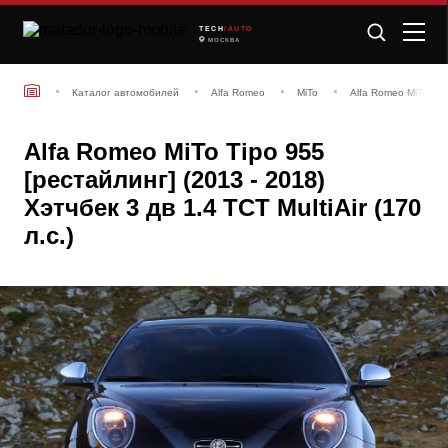
TECH
/AUTO
МОСКВА
Каталог автомобилей
Alfa Romeo
MiTo
Alfa Romeo MiTo Tip
Alfa Romeo MiTo Tipo 955
[рестайлинг] (2013 - 2018)
Хэтчбек 3 дв 1.4 TCT MultiAir (170
л.с.)