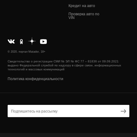
Кредит на авто
Проверка авто по
VIN
© 2020, портал Matador, 18+
Свидетельство о регистрации СМИ № ЭЛ № ФС 77 – 81836 от 09.09.2021
выдано Федеральной службой по надзору в сфере связи, информационных
технологий и массовых коммуникаций
Политика конфиденциальности