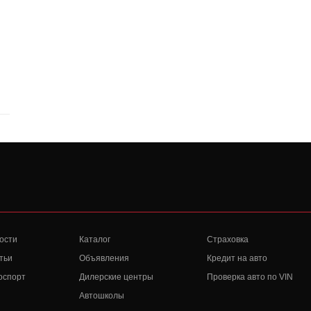
ости
Каталог
Страховка
тьи
Объявления
Кредит на авто
оспорт
Дилерские центры
Проверка авто по VIN
Автошколы