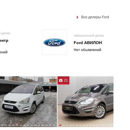
Все дилеры Ford
 дилер
официальный дилер
ентр
Ford АВИЛОН
Нет объявлений
ений
21