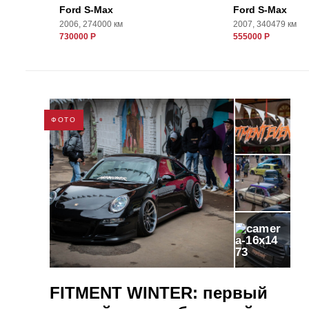
Ford S-Max
Ford S-Max
2006, 274000 км
2007, 340479 км
730000 Р
555000 Р
ФОТО
73
FITMENT WINTER: первый