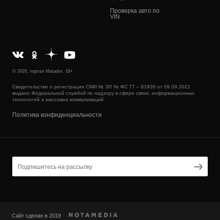
Проверка авто по
VIN
© 2020, портал Matador, 18+
Свидетельство о регистрации СМИ № ЭЛ № ФС 77 – 81836 от 09.09.2021
выдано Федеральной службой по надзору в сфере связи, информационных
технологий и массовых коммуникаций
Политика конфиденциальности
Сайт сделан в 2019